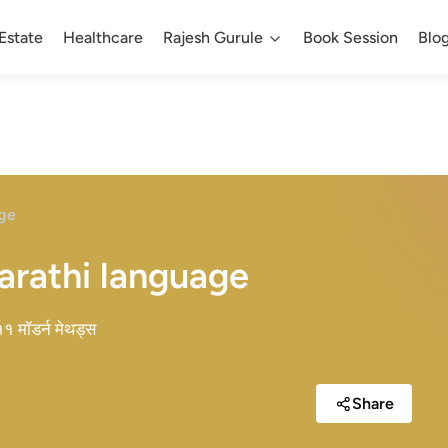
Estate
Healthcare
Rajesh Gurule
Book Session
Blo
age
Marathi language
११ मॉडर्न मेथड्स
Share